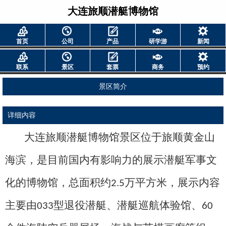
大连旅顺潜艇博物馆
首页
公司
产品
研学游
新闻
联系
景区
套票
商务
预约
景区简介
详细内容
大连旅顺潜艇博物馆景区位于旅顺黄金山
海滨，是目前国内有影响力的展示潜艇军事文
化的博物馆，总面积约
万平方米，展示内容
2.5
主要由
型退役潜艇、潜艇巡航体验馆、
033
60