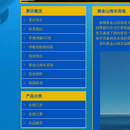
景区概况
黄金山海水浴场
景区简介
旅顺黄金山浴场是大
四季都可作为疗养和旅
联系我们
里又建成了国内首屈
常规潜艇033型
条件完备的高水准的
请到黄金山海滨远眺
潜艇巡航模拟馆
电岩炮台
黄金山海水浴场
其他资料
祖国富强
产品分类
在线订房
在线订票
礼品购买