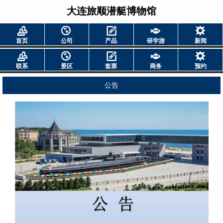
大连旅顺潜艇博物馆
首页
公司
产品
研学游
新闻
联系
景区
套票
商务
预约
公告