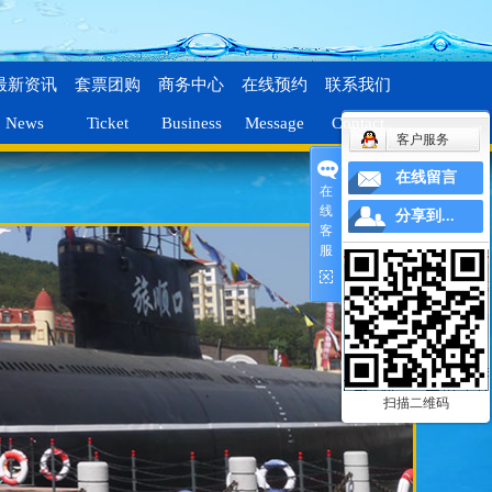
最新资讯
套票团购
商务中心
在线预约
联系我们
News
Ticket
Business
Message
Contact
客户服务
在线留言
在
线
分享到...
客
服
扫描二维码