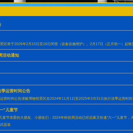
告
区将于2026年2月15日至16日闭馆（设备设施维护）。2月17日（正月初一）起恢复开放
验周活动通知
淡季运营时间公告
营时间公告潜艇博物馆景区自2024年11月1日至2025年3月31日执行淡季运营时间，
一”儿童节
”儿童节亲爱的大朋友、小朋友们：2024年科技周活动已经启幕又恰逢“六一”儿童
武器装