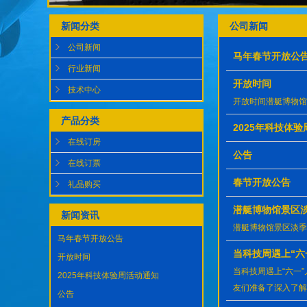
新闻分类
公司新闻
公司新闻
马年春节开放公
行业新闻
开放时间
技术中心
开放时间潜艇博物馆景
产品分类
2025年科技体
在线订房
公告
在线订票
春节开放公告
礼品购买
潜艇博物馆景区
新闻资讯
潜艇博物馆景区淡季运
马年春节开放公告
当科技周遇上“六
开放时间
当科技周遇上“六一
2025年科技体验周活动通知
友们准备了深入了解
公告