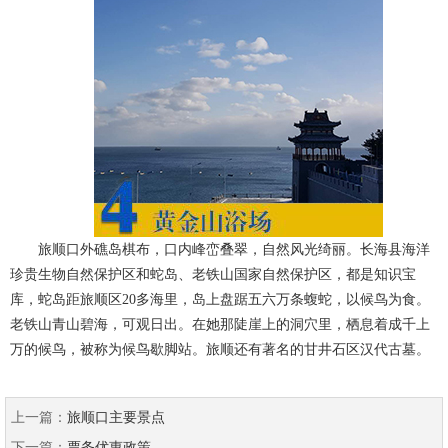
旅顺口外礁岛棋布，口内峰峦叠翠，自然风光绮丽。长海县海洋
珍贵生物自然保护区和蛇岛、老铁山国家自然保护区，都是知识宝
库，蛇岛距旅顺区20多海里，岛上盘踞五六万条蝮蛇，以候鸟为食。
老铁山青山碧海，可观日出。在她那陡崖上的洞穴里，栖息着成千上
万的候鸟，被称为候鸟歇脚站。旅顺还有著名的甘井石区汉代古墓。
上一篇：
旅顺口主要景点
下一篇：
票务优惠政策