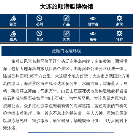
大连旅顺潜艇博物馆
首页
公司
产品
研学游
新闻
联系
景区
套票
商务
预约
旅顺口地理环境
旅顺口风景名胜区位于辽宁省辽东半岛南端，东临黄海，西濒渤
海，包括大连海滨与旅顺口两个景区，由海滨45公里公路联成一体，
陆域岛屿面积105平方公里。大连哪个地方好玩，大连市是我国北方著
名的港口，海滨景区海岸线长达30多公里，水面浩瀚，碧海蓝天，岛
屿、礁石婷立海面，气象万千。白云山庄莲花状地质构造地貌和岩溶
礁石构成的黑石礁如同“海上石林”，为世所罕见。大连风景之冠为老
虎滩公园。众多红柱凉亭点缀着蜿蜒的海岸道路，蓝色海浪的节奏匀
称地撞击着海岸，像一首永不息止的摇篮曲，催人入神。星海公园则
以游泳场见胜，细沙微浪，最宜健身，场地规模可供2—3万人同时下
海沐浴。