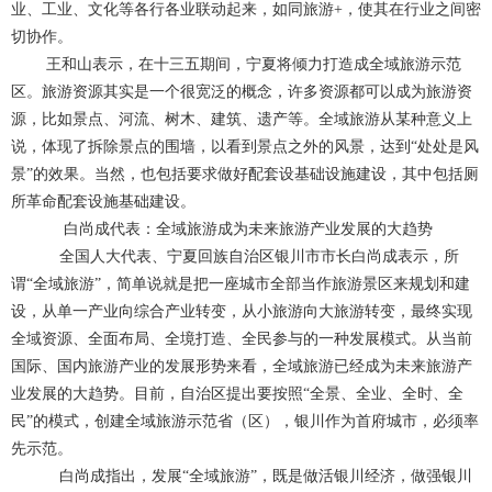
业、工业、文化等各行各业联动起来，如同旅游+，使其在行业之间密
切协作。
王和山表示，在十三五期间，宁夏将倾力打造成全域旅游示范
区。旅游资源其实是一个很宽泛的概念，许多资源都可以成为旅游资
源，比如景点、河流、树木、建筑、遗产等。全域旅游从某种意义上
说，体现了拆除景点的围墙，以看到景点之外的风景，达到“处处是风
景”的效果。当然，也包括要求做好配套设基础设施建设，其中包括厕
所革命配套设施基础建设。
白尚成代表：全域旅游成为未来旅游产业发展的大趋势
全国人大代表、宁夏回族自治区银川市市长白尚成表示，所
谓“全域旅游”，简单说就是把一座城市全部当作旅游景区来规划和建
设，从单一产业向综合产业转变，从小旅游向大旅游转变，最终实现
全域资源、全面布局、全境打造、全民参与的一种发展模式。从当前
国际、国内旅游产业的发展形势来看，全域旅游已经成为未来旅游产
业发展的大趋势。目前，自治区提出要按照“全景、全业、全时、全
民”的模式，创建全域旅游示范省（区），银川作为首府城市，必须率
先示范。
白尚成指出，发展“全域旅游”，既是做活银川经济，做强银川