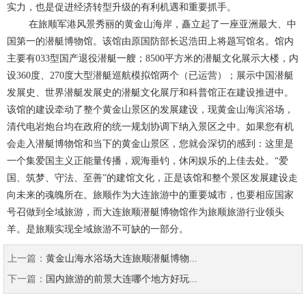
实力，也是促进经济转型升级的有利机遇和重要抓手。
在旅顺军港风景秀丽的黄金山海岸，矗立起了一座亚洲最大、中
国第一的潜艇博物馆。该馆由原国防部长迟浩田上将题写馆名。馆内
主要有033型国产退役潜艇一艘；8500平方米的潜艇文化展示大楼，内
设360度、270度大型潜艇巡航模拟馆两个（已运营）；展示中国潜艇
发展史、世界潜艇发展史的潜艇文化展厅和科普馆正在建设推进中。
该馆的建设牵动了整个黄金山景区的发展建设，现黄金山海滨浴场，
清代电岩炮台均在政府的统一规划协调下纳入景区之中。如果您有机
会走入潜艇博物馆和当下的黄金山景区，您就会深切的感到：这里是
一个集爱国主义正能量传播，观海垂钓，休闲娱乐的上佳去处。“爱
国、筑梦、守法、至善”的建馆文化，正是该馆和整个景区发展建设走
向未来的魂魄所在。旅顺作为大连旅游中的重要城市，也要相应国家
号召做到全域旅游，而大连旅顺潜艇博物馆作为旅顺旅游行业领头
羊。是旅顺实现全域旅游不可缺的一部分。
上一篇：
黄金山海水浴场大连旅顺潜艇博物...
下一篇：
国内旅游的前景大连哪个地方好玩...