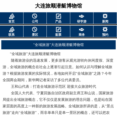
大连旅顺潜艇博物馆
首页
公司
产品
研学游
新闻
联系
景区
套票
商务
预约
“全域旅游”大连旅顺潜艇博物馆
“全域旅游”大连旅顺潜艇博物馆
随着旅游业的迅速发展，更多游客从观光游转向休闲度假、深度
游，全域旅游的概念在社会上逐渐引起注意。如何认识与理解全域旅
游？根据旅游发展的实际情况，各地如何开启“全域旅游”之路？今年
全国两会期间，新华网记者采访了多位代表委员。
王和山代表：打造全域旅游示范区 迎接大众旅游时代
全国人大代表、宁夏回族自治区政府副主席王和山说，国家旅游
局提出全域旅游概念，它不仅仅是发展旅游的理念问题，也是站在国
家层面的高度上一种新的旅游发展战略。全域旅游所讲的是，从“景点
旅游”走向“全域旅游”，而非单单只是单一景区的概念，还可以把农