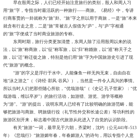
早在殷周之际，人们已经开始注意旅行的类别，殷人和周人习
用“旅”字，专指当时最活跃的一种旅行——商旅。《易经》中，专讲
行商客贾的一卦就称为“旅”卦。“旅”字之所以用于商旅，一是“旅”本来
就含有行走之意，二是“旅”常被古人假借为“庐”，与“庐”字相通
的“旅”字便成了当时商业旅游的专称。
东周时期，旅行分类更加清楚，东周人除了沿用殷周以来的说
法，以“旅”称商旅，以“征”称军旅，以“归”称婚旅，以“巡”称天子之
旅，以“迁”称迁徙之旅，特别是他们用“旅”字为中国旅游史引进了现
代“旅游”的概念。
“游”的字义是浮行于水中。人能像鱼一样无拘无束，自由自在
地“泳之游之”（《诗经·邶风·谷风》），当然是一件令人高兴的事情。
所以当时人们把那些随心所欲，“优哉游哉”（《史记.孔子世家》：“优
哉游哉，维以卒岁”）的旅行活动，如游猎、游览、游学等概称
为“游”。“游”的提出，说明东周人已经有了比较明确的旅游范畴，能
够把旅游与商旅、聘旅级行役（礼节性外交和长途公差）等功利性的
旅游区别开来，标志着中国古代旅游从此进入了自觉的认识阶段。
有关“旅游”一词，最早见于六朝，齐梁时，沈约（公元441年-513
年）《悲哉行》“旅游媚年春，年春媚游人”的诗句，用以专指个人意