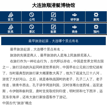
大连旅顺潜艇博物馆
首页
公司
产品
研学游
新闻
联系
景区
套票
商务
预约
最早旅游起源，大连哪个景点有名
最早旅游起源，大连哪个景点有名 。
旅游的先驱是商人，最早旅游的人是海上民族腓尼基人。
在旅行作为一种社会行为，古代即以存在，中国是世界文明古国
之一，旅行活动的兴起同样居世界前列，中国早在公元前22世纪就有
了。当时最典型的旅行家大概要数大禹了，他为了疏浚九江十八河，
游览了大好河山。之后，就是春秋战国时的老子、孔子二人了。老子
传道，骑青牛西去。孔子讲学周游列国。汉时张骞出使西域，远至波
斯，今伊朗和叙利亚。唐时玄奘取经到印度，明时郑和七下西洋，远
至东非海岸，还有大旅行家徐霞客作了游记。
中国古代“旅游”概念