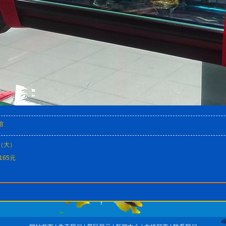
馆
（大）
165元