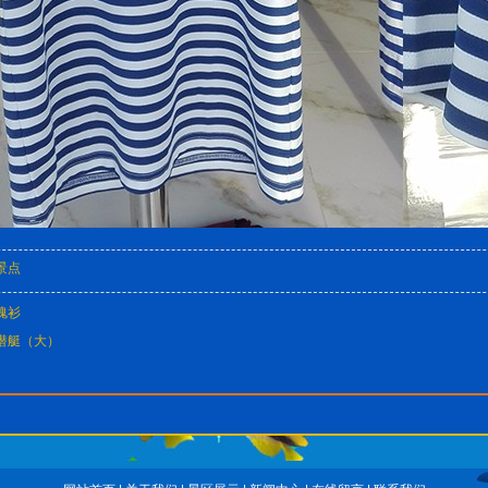
景点
魂衫
潜艇（大）